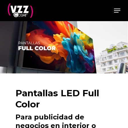
Skip
Menu
to
Close
main
Menu
content
Pantallas LED Full
Color
Para publicidad de
negocios en interior o