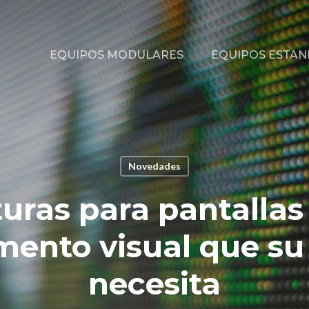
EQUIPOS MODULARES
EQUIPOS ESTA
Novedades
uras para pantallas
ento visual que su
necesita