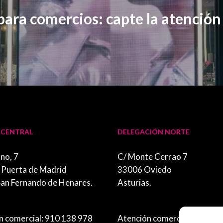
para comercios: capte la atención 
 CENTRAL
DELEGACIÓN NORTE
no, 7
C/ Monte Cerrao 7
. Puerta de Madrid
33006 Oviedo
an Fernando de Henares.
Asturias.
.
n comercial: 910 138 978
Atención comercial: 697 91