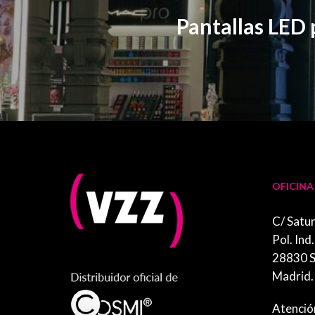
Pantallas LED 
OFICINA
C/ Satur
Pol. Ind
28830 S
Madrid.
Atenció