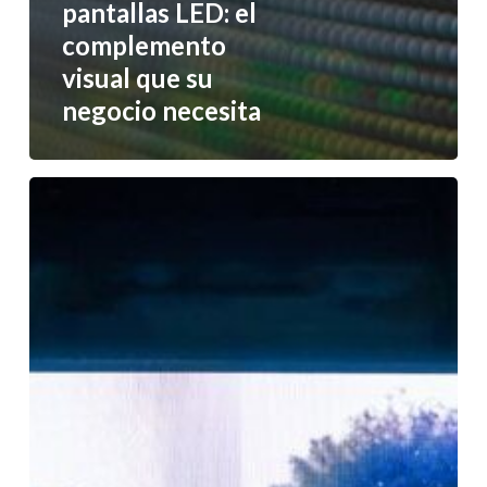
pantallas LED: el
complemento
visual que su
negocio necesita
Pantallas
LED
para
comercios:
capte
la
atención
de
sus
clientes